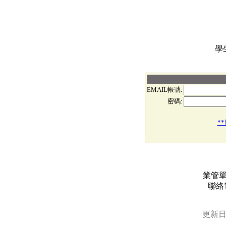
學
EMAIL帳號:
密碼:
*
業管
聯絡電
更新日期: