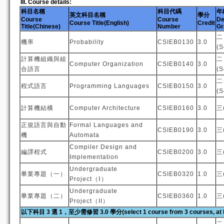
III. Course details:
科目名稱
科目代碼
年
英文科目名稱
學分
Course
Course
De
Course Title(English)
Credit
Title(Chinese)
Number
Gr
二
機率
Probability
CSIEB0130
3.0
(
計算機組織與組
二
Computer Organization
CSIEB0140
3.0
合語言
(
二
程式語言
Programming Languages
CSIEB0150
3.0
(
計算機結構
Computer Architecture
CSIEB0160
3.0
三(
正規語言與自動
Formal Languages and
CSIEB0190
3.0
三(
機
Automata
Compiler Design and
編譯程式
CSIEB0200
3.0
三(
Implementation
Undergraduate
畢業專題（一）
CSIEB0320
1.0
三(
Project（Ⅰ）
Undergraduate
畢業專題（二）
CSIEB0360
1.0
三(
Project（II）
以下科目 3 選 1，至少需修習 3.0 學分(select 1 course from 3 courses, at lea
二