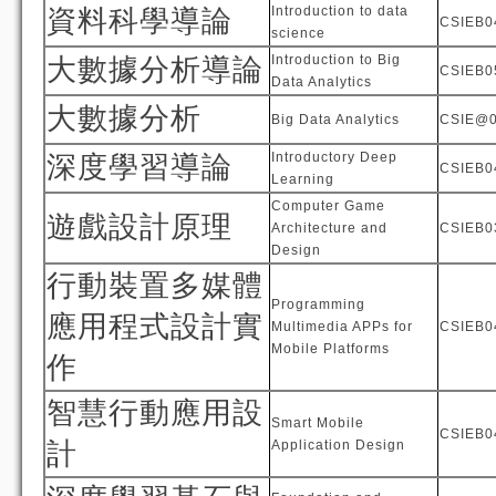
Introduction to data
資料科學導論
CSIEB0
science
Introduction to Big
大數據分析導論
CSIEB0
Data Analytics
大數據分析
Big Data Analytics
CSIE@
Introductory Deep
深度學習導論
CSIEB0
Learning
Computer Game
遊戲設計原理
Architecture and
CSIEB0
Design
行動裝置多媒體
Programming
應用程式設計實
Multimedia APPs for
CSIEB0
Mobile Platforms
作
智慧行動應用設
Smart Mobile
CSIEB0
計
Application Design