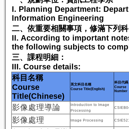
I. Planning Department: Depar
Information Engineering
二、依重要相關事項，修滿下列科目
II. According to important note
the following subjects to comp
三、課程明細：
III. Course details:
科目名稱
科目代碼
英文科目名稱
Course
Course
Course Title(English)
Number
Title(Chinese)
Introduction to Image
影像處理導論
CSIEB0
Processing
影像處理
Image Processing
CSIE52