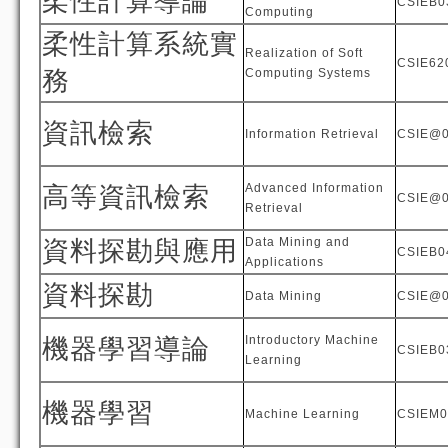
柔性計算導論
CSIEB0
Computing
柔性計算系統實
Realization of Soft
CSIE62
務
Computing Systems
資訊檢索
Information Retrieval
CSIE@
Advanced Information
高等資訊檢索
CSIE@
Retrieval
Data Mining and
資料探勘與應用
CSIEB0
Applications
資料探勘
Data Mining
CSIE@
Introductory Machine
機器學習導論
CSIEB0
Learning
機器學習
Machine Learning
CSIEM0