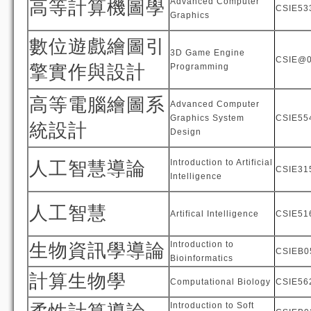
Advanced Computer
高等計算機圖學
CSIE53
Graphics
數位遊戲繪圖引
3D Game Engine
CSIE@
擎實作與設計
Programming
高等電腦繪圖系
Advanced Computer
Graphics System
CSIE55
統設計
Design
Introduction to Artificial
人工智慧導論
CSIE31
Intelligence
人工智慧
Artifical Intelligence
CSIE51
Introduction to
生物資訊學導論
CSIEB0
Bioinformatics
計算生物學
Computational Biology
CSIE56
Introduction to Soft