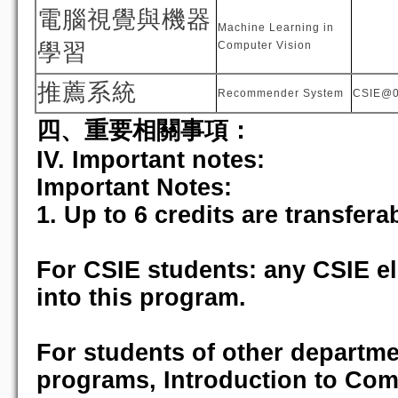
電腦視覺與機器
Machine Learning in
學習
Computer Vision
推薦系統
Recommender System
CSIE@
四、重要相關事項：
IV. Important notes:
Important Notes:
1. Up to 6 credits are transfera
For CSIE students: any CSIE ele
into this program.
For students of other departme
programs, Introduction to Com