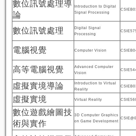
數位訊號處理導
Introduction to Digital
CSIEB0
論
Signal Processing
Digital Signal
數位訊號處理
CSIE57
Processing
電腦視覺
Computer Vision
CSIEB0
Advanced Computer
高等電腦視覺
CSIE54
Vision
Introduction to Virtual
虛擬實境導論
CSIEB0
Reality
虛擬實境
Virtual Reality
CSIE56
數位遊戲繪圖技
3D Computer Graphics
CSIE@
術與實作
on Game Development