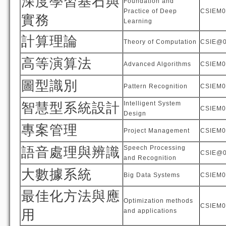
深度學習基石與
Foundation and
Practice of Deep
CSIEM0
實務
Learning
計算理論
Theory of Computation
CSIE@
高等演算法
Advanced Algorithms
CSIEM0
圖型識別
Pattern Recognition
CSIEM0
Intelligent System
智慧型系統設計
CSIEM0
Design
專案管理
Project Management
CSIEM0
Speech Processing
語音處理與辨識
CSIE@
and Recognition
大數據系統
Big Data Systems
CSIEM0
最佳化方法與應
Optimization methods
CSIEM0
用
and applications