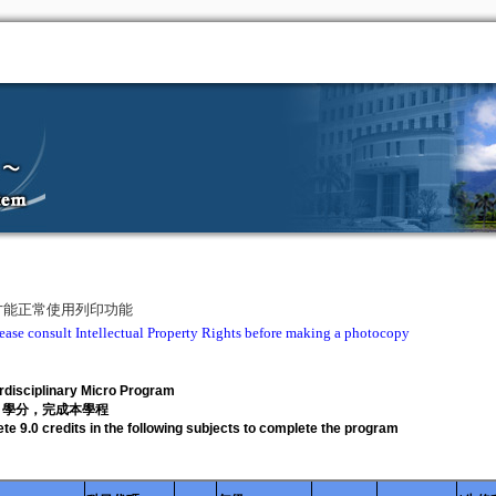
啟,才能正常使用列印功能
Intellectual Property Rights before making a photocopy
rdisciplinary Micro Program
0 學分，完成本學程
e 9.0 credits in the following subjects to complete the program