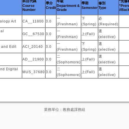
科目代碼
年級
*先修
學分
學期
修別
Course
Department &
*Prer
Credit
Semester
Type
Number
Grade
#Back
一
下
必
ology Art
CA__11800
3.0
(Freshman)
(Spring)
(Required)
ial
一
選
GC__67530
3.0
上(Fall)
(Freshman)
(elective)
一
下
選
 and Edit
ACI_20140
3.0
(Freshman)
(Spring)
(elective)
二
選
AD__21900
3.0
上(Fall)
(Sophomore)
(elective)
and Digital
二
選
MUS_37680
3.0
上(Fall)
(Sophomore)
(elective)
業務單位：教務處課務組
更新日期: 2026-05-22 11:21