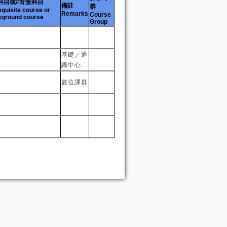
科目或#背景科目
備註
群
equisite course or
Remarks
Course
ground course
Group
基礎／通
識中心
數位課群