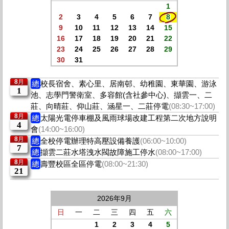
1
2
3
4
5
6
7
8
9
10
11
12
13
14
15
16
17
18
19
20
21
22
23
24
25
26
27
28
29
30
31
8月
總
校長宿舍、素心里、居南邨、幼稚園、東華園、游泳
1
池、志學門警衛室、多容館(含社參中心)、擷雲一、二
莊、向晴莊、仰山莊、涵星一、二莊停電
(08:30~17:00)
8月
總
太陽光電停車棚及風雨球場改建工程第二次地方說明
4
會
(14:00~16:00)
8月
總
全校停電辦理特高壓設備養護
(06:00~10:00)
7
總
擷雲二莊水塔洩水閥故障施工停水
(08:00~17:00)
8月
總
壽豐校區全區停電
(08:00~21:30)
21
2026年9月
日
一
二
三
四
五
六
1
2
3
4
5