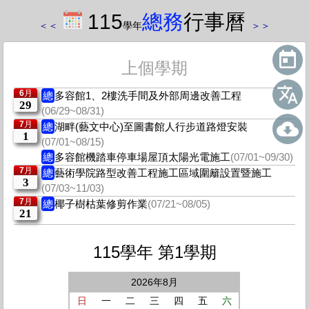
115
總務
行事曆
＜
＜
學年
＞
＞
上個學期
6月
總
多容館1、2樓洗手間及外部周邊改善工程
29
(06/29~08/31)
7月
總
湖畔(藝文中心)至圖書館人行步道路燈安裝
1
(07/01~08/15)
總
多容館機踏車停車場屋頂太陽光電施工
(07/01~09/30)
7月
總
藝術學院路型改善工程施工區域圍籬設置暨施工
3
(07/03~11/03)
7月
總
椰子樹枯葉修剪作業
(07/21~08/05)
21
115學年 第1學期
2026年8月
日
一
二
三
四
五
六