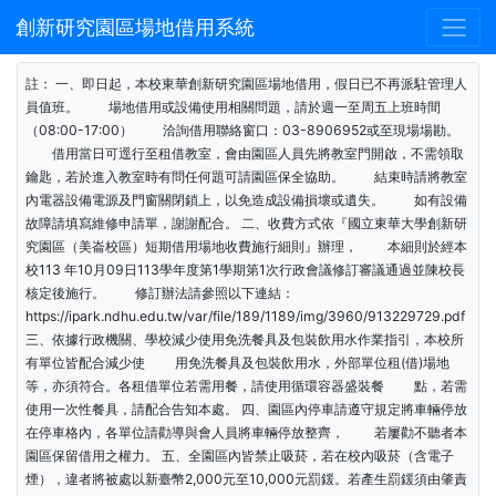
創新研究園區場地借用系統
註： 一、即日起，本校東華創新研究園區場地借用，假日已不再派駐管理人
員值班。 場地借用或設備使用相關問題，請於週一至周五上班時間
（08:00-17:00） 洽詢借用聯絡窗口：03-8906952或至現場場勘。
借用當日可逕行至租借教室，會由園區人員先將教室門開啟，不需領取
鑰匙，若於進入教室時有問任何題可請園區保全協助。 結束時請將教室
內電器設備電源及門窗關閉鎖上，以免造成設備損壞或遺失。 如有設備
故障請填寫維修申請單，謝謝配合。 二、收費方式依『國立東華大學創新研
究園區（美崙校區）短期借用場地收費施行細則』辦理， 本細則於經本
校113 年10月09日113學年度第1學期第1次行政會議修訂審議通過並陳校長
核定後施行。 修訂辦法請參照以下連結：
https://ipark.ndhu.edu.tw/var/file/189/1189/img/3960/913229729.pdf
三、依據行政機關、學校減少使用免洗餐具及包裝飲用水作業指引，本校所
有單位皆配合減少使 用免洗餐具及包裝飲用水，外部單位租(借)場地
等，亦須符合。各租借單位若需用餐，請使用循環容器盛裝餐 點，若需
使用一次性餐具，請配合告知本處。 四、園區內停車請遵守規定將車輛停放
在停車格內，各單位請勸導與會人員將車輛停放整齊， 若屢勸不聽者本
園區保留借用之權力。 五、全園區內皆禁止吸菸，若在校內吸菸（含電子
煙），違者將被處以新臺幣2,000元至10,000元罰鍰。若產生罰鍰須由肇責