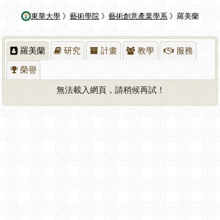
東華大學
》
藝術學院
》
藝術創意產業學系
》羅美蘭
羅美蘭
研究
計畫
教學
服務
榮譽
無法載入網頁，請稍候再試！