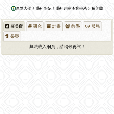
東華大學
》
藝術學院
》
藝術創意產業學系
》羅美蘭
羅美蘭
研究
計畫
教學
服務
榮譽
無法載入網頁，請稍候再試！