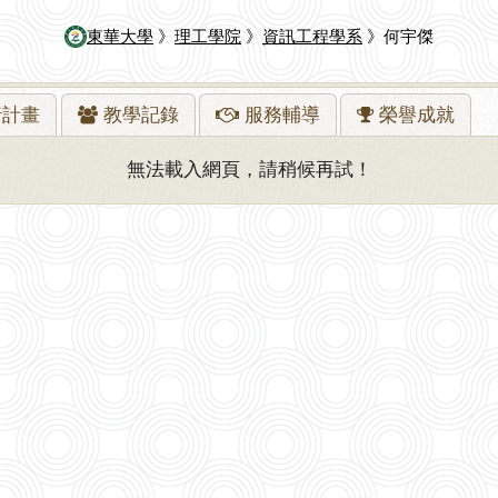
東華大學
》
理工學院
》
資訊工程學系
》何宇傑
行
計畫
教學
記錄
服務
輔導
榮譽
成就
無法載入網頁，請稍候再試！