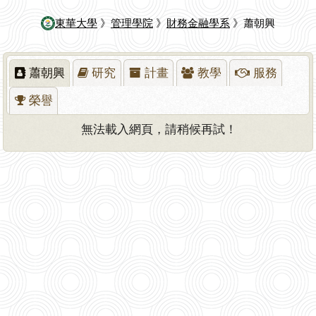
東華大學
》
管理學院
》
財務金融學系
》蕭朝興
蕭朝興
研究
計畫
教學
服務
榮譽
無法載入網頁，請稍候再試！