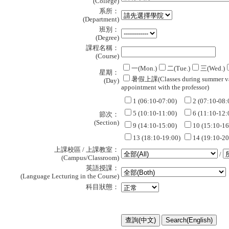
(College)
系所：
(Department)
班別：
(Degree)
課程名稱：
(Course)
一(Mon.)
二(Tue.)
三(Wed.)
星期：
暑假上課(Classes during summer va
(Day)
appointment with the professor)
1 (06:10-07:00)
2 (07:10-08:
5 (10:10-11:00)
6 (11:10-12:
節次：
(Section)
9 (14:10-15:00)
10 (15:10-16
13 (18:10-19:00)
14 (19:10-20
上課校區 / 上課教室：
/
(Campus/Classroom)
英語授課：
(Language Lecturing in the Course)
科目狀態：