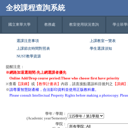
全校課程查詢系統
國立東華大學
教務處
教室使用狀況查詢
學士班學
選課注意事項
上課教室一覽表
上課節次時間對照表
學生選課須知
NUST教學資源
提醒注意：
※網路加退選期間:先上網選課者優先
Online Add/Drop course period:Those who choose first have priority
※查看
【課綱】
或
【教學計畫表】
內容，請直接點選該科目後列之
【課綱】
※
請尊重智慧財產權，合法影印資料並使用正版教科書。
Please consult Intellectual Property Rights before making a photocopy. Please
SYS-VM-121
學年 / 學期：
(Academic year/Semester)
學院：