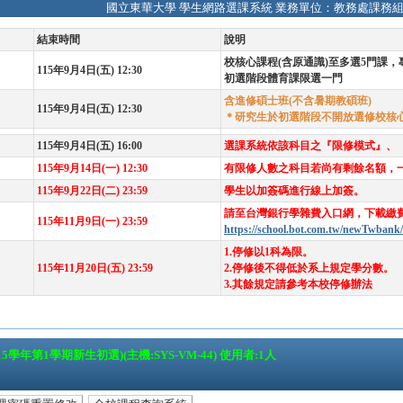
國立東華大學 學生網路選課系統
業務單位：教務處課務組 (03
結束時間
說明
校核心課程(含原通識)至多選5門課
115年9月4日(五) 12:30
初選階段體育課限選一門
含進修碩士班(不含暑期教碩班)
115年9月4日(五) 12:30
＊研究生於初選階段不開放選修校核心
115年9月4日(五) 16:00
選課系統依該科目之『限修模式』、
115年9月14日(一) 12:30
有限修人數之科目若尚有剩餘名額，
115年9月22日(二) 23:59
學生以加簽碼進行線上加簽。
請至台灣銀行學雜費入口網，下載繳
115年11月9日(一) 23:59
https://school.bot.com.tw/newTwbank/
1.停修以1科為限。
115年11月20日(五) 23:59
2.停修後不得低於系上規定學分數。
3.其餘規定請參考本校停修辦法
15學年第1學期新生初選)(主機:SYS-VM-44) 使用者:1人