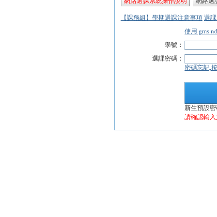
網路選課系統操作說明
網路選
【課務組】學期選課注意事項
選課
使用 gms.n
學號：
選課密碼：
密碼忘記,
新生預設密碼為
請確認輸入