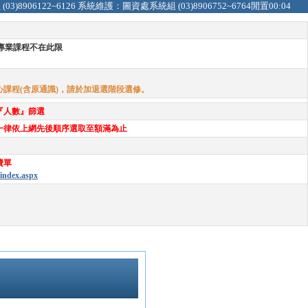
)8906122~6126
系統維護：圖資處系統組 (03)8906752~6764
閒置
00:04
，專業課程不在此限
課程(含原通識)，請於加退選階段選修。
『人數』篩選
一律依上網先後順序選取至額滿為止
費單
index.aspx