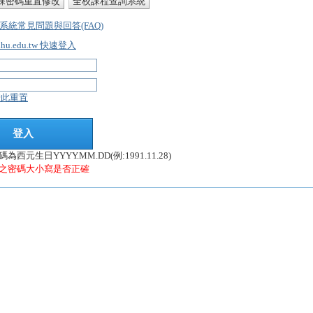
課密碼重置修改
全校課程查詢系統
系統常見問題與回答(FAQ)
dhu.edu.tw 快速登入
按此重置
西元生日YYYY.MM.DD(例:1991.11.28)
之密碼大小寫是否正確