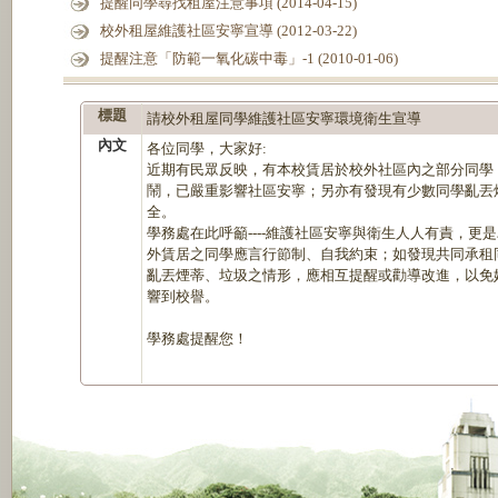
提醒同學尋找租屋注意事項 (2014-04-15)
校外租屋維護社區安寧宣導 (2012-03-22)
提醒注意「防範一氧化碳中毒」-1 (2010-01-06)
標題
請校外租屋同學維護社區安寧環境衛生宣導
內文
各位同學，大家好:
近期有民眾反映，有本校賃居於校外社區內之部分同學
鬧，已嚴重影響社區安寧；另亦有發現有少數同學亂丟
全。
學務處在此呼籲----維護社區安寧與衛生人人有責，更
外賃居之同學應言行節制、自我約束；如發現共同承租
亂丟煙蒂、垃圾之情形，應相互提醒或勸導改進，以免
響到校譽。
學務處提醒您！