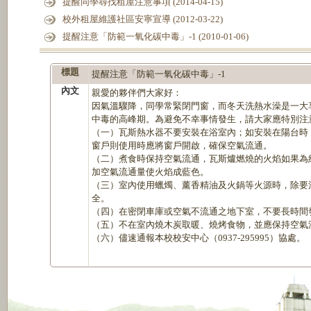
提醒同學尋找租屋注意事項 (2014-04-15)
校外租屋維護社區安寧宣導 (2012-03-22)
提醒注意「防範一氧化碳中毒」-1 (2010-01-06)
標題
提醒注意「防範一氧化碳中毒」-1
內文
親愛的夥伴們大家好：
因氣溫驟降，同學常緊閉門窗，而冬天洗熱水澡是一大
中毒的高峰期。為避免不幸事情發生，請大家應特別注
（一）瓦斯熱水器不要安裝在浴室內；如安裝在陽台時
窗戶則使用時應將窗戶開啟，確保空氣流通。
（二）煮食時保持空氣流通，瓦斯爐燃燒的火焰如果為
加空氣流通量使火焰成藍色。
（三）室內使用蠟燭、薰香精油及火鍋等火源時，除要
全。
（四）在密閉車庫或空氣不流通之地下室，不要長時間
（五）不在室內燒木炭取暖、燒烤食物，並應保持空氣
（六）儘速通報本校校安中心（0937-295995）協處。