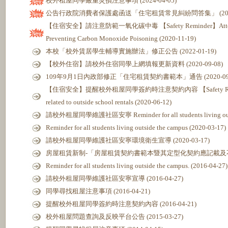
校外租屋同學嚴重災損注意事項 (2024-04-05)
公告行政院消費者保護處函送「住宅租賃常見糾紛問答集」 (2022-
【住宿安全】請注意防範一氧化碳中毒 【Safety Reminder】Attention t
Preventing Carbon Monoxide Poisoning (2020-11-19)
本校「校外賃居學生輔導實施辦法」修正公告 (2022-01-19)
【校外住宿】請校外住宿同學上網填報更新資料 (2020-09-08)
109年9月1日內政部修正「住宅租賃契約書範本」通告 (2020-09-
【住宿安全】提醒校外租屋同學簽約時注意契約內容 【Safety Reminder】
related to outside school rentals (2020-06-12)
請校外租屋同學維護社區安寧 Reminder for all students living outsid
Reminder for all students living outside the campus (2020-03-17)
請校外租屋同學維護社區安寧環境衛生宣導 (2020-03-17)
房屋租賃新制-「房屋租賃契約書範本暨其定型化契約應記載及不得記載事
Reminder for all students living outside the campus. (2016-04-27)
請校外租屋同學維護社區安寧宣導 (2016-04-27)
同學尋找租屋注意事項 (2016-04-21)
提醒校外租屋同學簽約時注意契約內容 (2016-04-21)
校外租屋問題查詢及反映平台公告 (2015-03-27)